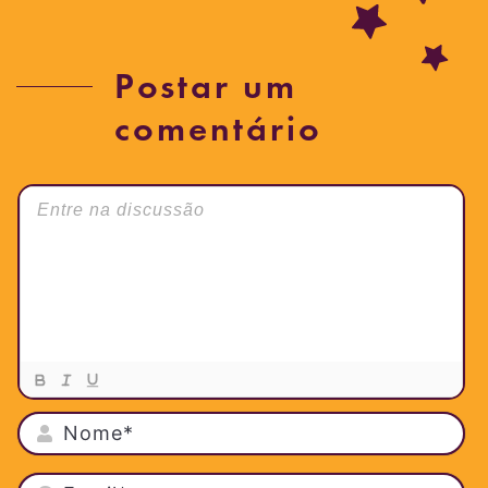
Postar um
comentário
NO
EMA