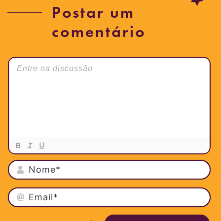
Postar um
comentário
NO
EMA