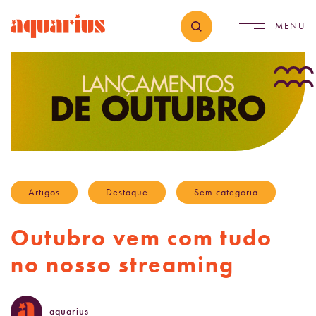
Artigos
Destaque
Sem categoria
Outubro vem com tudo
no nosso streaming
aquarius