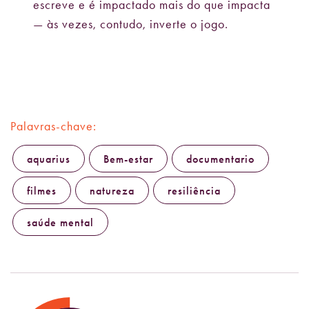
escreve e é impactado mais do que impacta
— às vezes, contudo, inverte o jogo.
Palavras-chave:
aquarius
Bem-estar
documentario
filmes
natureza
resiliência
saúde mental