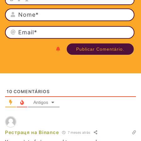
NO
EMA
10
COMENTÁRIOS
Antigos
Рестраця на Binance
7 meses atrás