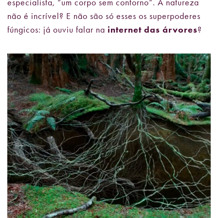
especialista, “um corpo sem contorno”. A natureza
não é incrível? E não são só esses os superpoderes
fúngicos: já ouviu falar na
internet das árvores
?