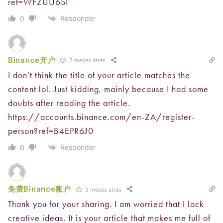
ref=WFZUU6SI
Responder
0
Binance开户
3 meses atrás
I don’t think the title of your article matches the
content lol. Just kidding, mainly because I had some
doubts after reading the article.
https://accounts.binance.com/en-ZA/register-
person?ref=B4EPR6J0
Responder
0
免费Binance账户
3 meses atrás
Thank you for your sharing. I am worried that I lack
creative ideas. It is your article that makes me full of